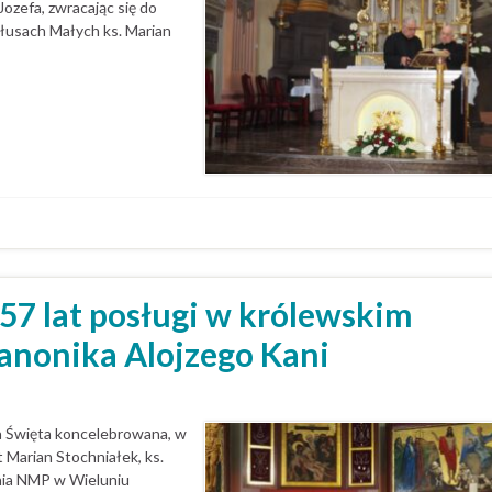
Jozefa, zwracając się do
łusach Małych ks. Marian
 57 lat posługi w królewskim
anonika Alojzego Kani
za Święta koncelebrowana, w
t Marian Stochniałek, ks.
enia NMP w Wieluniu