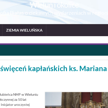
Wieluń i okolice
ofia Białas o ciekawych wydarzeniach w region
ZIEMIA WIELUŃSKA
a święceń kapłańskich ks. Mariana
Oblubieńca NMP w Wieluniu
kczynnej za 50 lat
Inicjator uroczystej