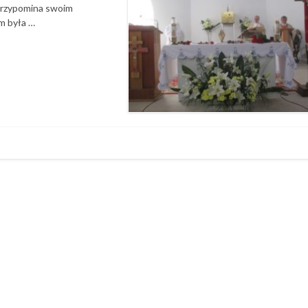
 przypomina swoim
im była …