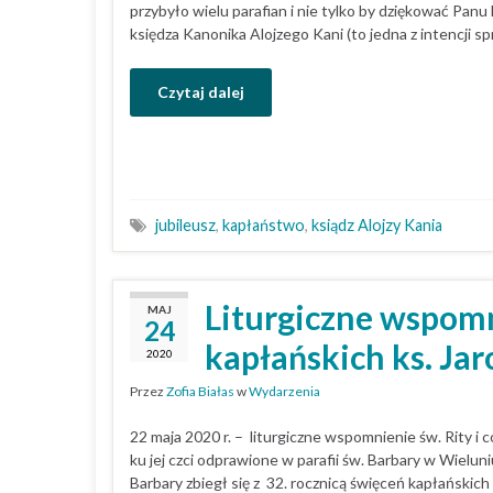
przybyło wielu parafian i nie tylko by dziękować Panu
księdza Kanonika Alojzego Kani (to jedna z intencji 
Czytaj dalej
jubileusz
,
kapłaństwo
,
ksiądz Alojzy Kania
Liturgiczne wspomni
MAJ
24
kapłańskich ks. Ja
2020
Przez
Zofia Białas
w
Wydarzenia
22 maja 2020 r. – liturgiczne wspomnienie św. Rity 
ku jej czci odprawione w parafii św. Barbary w Wieluni
Barbary zbiegł się z 32. rocznicą święceń kapłańskich