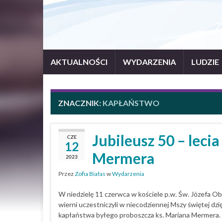
Z
AKTUALNOŚCI
WYDARZENIA
LUDZIE
ZNACZNIK:
KAPŁAŃSTWO
Jubileusz 50 – leci
CZE
12
Mermera
2023
Przez
Zofia Białas
w
Wydarzenia
W niedzielę 11 czerwca w kościele p.w. Św. Józefa 
wierni uczestniczyli w niecodziennej Mszy świętej dzię
kapłaństwa byłego proboszcza ks. Mariana Mermera. 