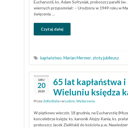
Eucharystii, ks. Adam Sołtysiak, proboszcz parafii św. 
wiernych przypomniał: – Urodzony w 1949 roku w Ma
święcenia …
Czytaj dalej
kapłaństwo
,
Marian Mermer
,
złoty jubileusz
65 lat kapłaństwa i
GRU
20
Wieluniu księdza k
2020
Przez
Zofia Białas
w
Ludzie
,
Wydarzenia
W piątkowy wieczór, 18 grudnia, na Eucharystię (Ms
koncelebrze księża: ks. kanonik Alojzy Kania, ks. prała
proboszcz Jacek Zieliński) do kościoła p.w. Nawiedz