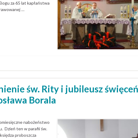
 Bogu za 65 lat kapłaństwa
sprawowanej …
enie św. Rity i jubileusz święce
rosława Borala
i comiesięczne nabożeństwo
u. Dzień ten w parafii św.
 księdza proboszcza