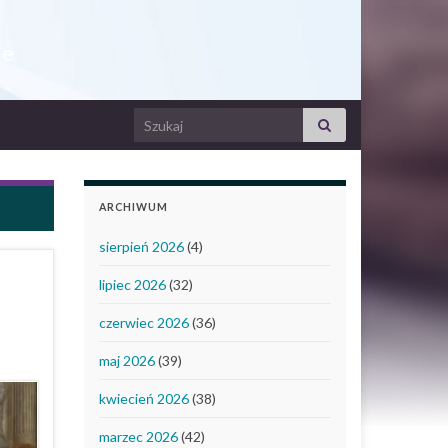
ie
Search for:
ARCHIWUM
sierpień 2026
(4)
lipiec 2026
(32)
czerwiec 2026
(36)
maj 2026
(39)
kwiecień 2026
(38)
marzec 2026
(42)