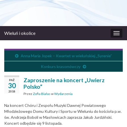
Wieluń i okolice
Prze
nawi
Anna Maria Jopek – Kwartet w wieluńskiej „Syrenie”
Konkurs krasomówczy
Zaproszenie na koncert „Uwierz
PAŹ
30
Polsko”
2018
Przez
Zofia Białas
w
Wydarzenia
Na koncert Chóru i Zespołu Muzyki Dawnej Powiatowego
Młodzieżowego Domu Kultury i Sportu w Wieluniu do kościoła p.w.
św. Andrzeja Boboli w Masłowicach zaprasza Jakub Jurdziński.
Koncert odbędzie się 9 listopada.