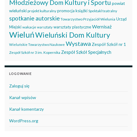
Młodzieżowy Dom Kultury i Sportu
powiat
wieluński
promocja książki
projekt kulturalny
Spektakl teatralny
spotkanie autorskie
Urząd
Towarzystwo Przyjaciół Wielunia
Wernisaż
Miejski
warsztaty plastyczne
wakacje
warsztaty
Wieluń
Wieluński Dom Kultury
Wystawa
Zespół Szkół nr 1
Wieluńskie Towarzystwo Naukowe
Zespół Szkół Specjalnych
Zespół Szkół nr 3 im. Kopernika
LOGOWANIE
Zaloguj się
Kanał wpisów
Kanał komentarzy
WordPress.org