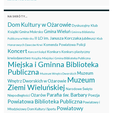
NA SKRÓTY…
Dom Kultury w Ożarowie
Dyskusyjny Klub
Gmina Wieluń
Książki
Gmina Mokrsko
Gminna Biblioteka
II LO im. Janusza Korczaka
jubileusz
Publiczna w Mokrsku
Klub
Komenda Powiatowa Policji
Honorowych Dawców Krwi
Koncert
Konkurs
Konkurs plastyczny
Koncert kolęd
krwiodawstwo
Miejska i Gmina Biblioteka Publiczna
Książka
Miejska i Gminna Biblioteka
Publiczna
Muzeum
Muzeum Wnętrz Dworskich
Muzeum
Wnętrz Dworskich w Ożarowie
Ziemi Wieluńskiej
Narodowe Święto
Parafia św. Barbary
Ożarów
Poezja
Niepodległości
Powiatowa Biblioteka Publiczna
Powiatowy i
Powiatowy
Młodzieżowy Dom Kultury i Sportu