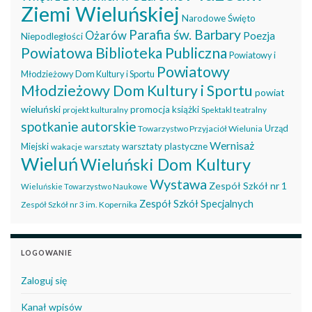
Ziemi Wieluńskiej
Narodowe Święto
Parafia św. Barbary
Ożarów
Poezja
Niepodległości
Powiatowa Biblioteka Publiczna
Powiatowy i
Powiatowy
Młodzieżowy Dom Kultury i Sportu
Młodzieżowy Dom Kultury i Sportu
powiat
wieluński
promocja książki
projekt kulturalny
Spektakl teatralny
spotkanie autorskie
Urząd
Towarzystwo Przyjaciół Wielunia
Wernisaż
Miejski
warsztaty plastyczne
wakacje
warsztaty
Wieluń
Wieluński Dom Kultury
Wystawa
Zespół Szkół nr 1
Wieluńskie Towarzystwo Naukowe
Zespół Szkół Specjalnych
Zespół Szkół nr 3 im. Kopernika
LOGOWANIE
Zaloguj się
Kanał wpisów