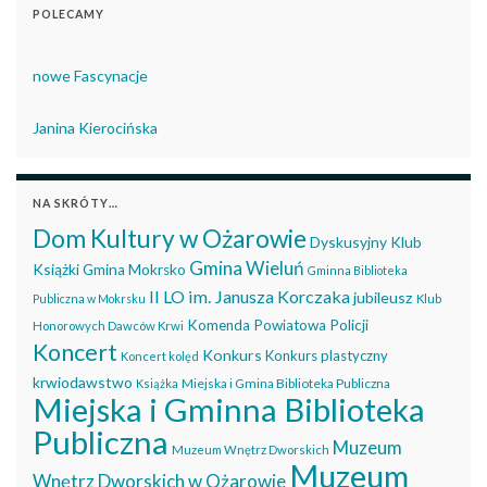
POLECAMY
nowe Fascynacje
Janina Kierocińska
NA SKRÓTY…
Dom Kultury w Ożarowie
Dyskusyjny Klub
Gmina Wieluń
Książki
Gmina Mokrsko
Gminna Biblioteka
II LO im. Janusza Korczaka
jubileusz
Publiczna w Mokrsku
Klub
Komenda Powiatowa Policji
Honorowych Dawców Krwi
Koncert
Konkurs
Konkurs plastyczny
Koncert kolęd
krwiodawstwo
Miejska i Gmina Biblioteka Publiczna
Książka
Miejska i Gminna Biblioteka
Publiczna
Muzeum
Muzeum Wnętrz Dworskich
Muzeum
Wnętrz Dworskich w Ożarowie