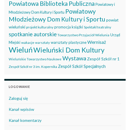
Powiatowa Biblioteka Publiczna
Powiatowy i
Powiatowy
Młodzieżowy Dom Kultury i Sportu
Młodzieżowy Dom Kultury i Sportu
powiat
wieluński
promocja książki
projekt kulturalny
Spektakl teatralny
spotkanie autorskie
Urząd
Towarzystwo Przyjaciół Wielunia
Wernisaż
Miejski
warsztaty plastyczne
wakacje
warsztaty
Wieluń
Wieluński Dom Kultury
Wystawa
Zespół Szkół nr 1
Wieluńskie Towarzystwo Naukowe
Zespół Szkół Specjalnych
Zespół Szkół nr 3 im. Kopernika
LOGOWANIE
Zaloguj się
Kanał wpisów
Kanał komentarzy