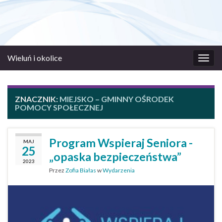
Wieluń i okolice
Prze
nawi
ZNACZNIK:
MIEJSKO – GMINNY OŚRODEK
POMOCY SPOŁECZNEJ
Program Wspieraj Seniora -
MAJ
25
„opaska bezpieczeństwa”
2023
Przez
Zofia Białas
w
Wydarzenia