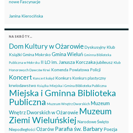
nowe Fascynacje
Janina Kierocińska
NA SKRÓTY…
Dom Kultury w Ożarowie
Dyskusyjny Klub
Gmina Wieluń
Książki
Gmina Mokrsko
Gminna Biblioteka
II LO im. Janusza Korczaka
jubileusz
Publiczna w Mokrsku
Klub
Komenda Powiatowa Policji
Honorowych Dawców Krwi
Koncert
Konkurs
Konkurs plastyczny
Koncert kolęd
krwiodawstwo
Miejska i Gmina Biblioteka Publiczna
Książka
Miejska i Gminna Biblioteka
Publiczna
Muzeum
Muzeum Wnętrz Dworskich
Muzeum
Wnętrz Dworskich w Ożarowie
Ziemi Wieluńskiej
Narodowe Święto
Parafia św. Barbary
Ożarów
Poezja
Niepodległości