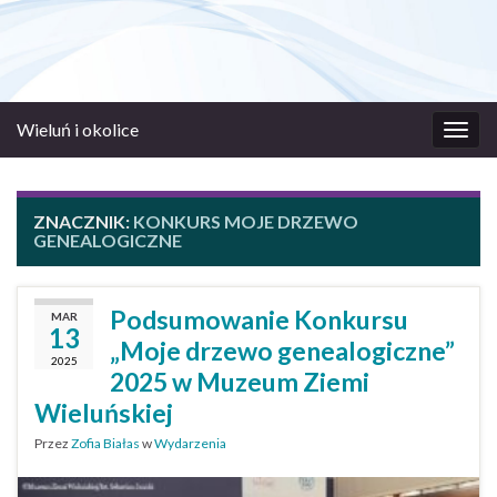
Wieluń i okolice
Prze
nawi
ZNACZNIK:
KONKURS MOJE DRZEWO
GENEALOGICZNE
Podsumowanie Konkursu
MAR
13
„Moje drzewo genealogiczne”
2025
2025 w Muzeum Ziemi
Wieluńskiej
Przez
Zofia Białas
w
Wydarzenia