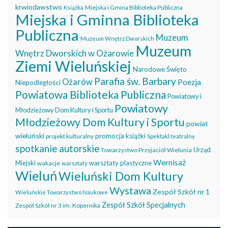
krwiodawstwo
Miejska i Gmina Biblioteka Publiczna
Książka
Miejska i Gminna Biblioteka
Publiczna
Muzeum
Muzeum Wnętrz Dworskich
Muzeum
Wnętrz Dworskich w Ożarowie
Ziemi Wieluńskiej
Narodowe Święto
Parafia św. Barbary
Ożarów
Poezja
Niepodległości
Powiatowa Biblioteka Publiczna
Powiatowy i
Powiatowy
Młodzieżowy Dom Kultury i Sportu
Młodzieżowy Dom Kultury i Sportu
powiat
wieluński
promocja książki
projekt kulturalny
Spektakl teatralny
spotkanie autorskie
Urząd
Towarzystwo Przyjaciół Wielunia
Wernisaż
Miejski
warsztaty plastyczne
wakacje
warsztaty
Wieluń
Wieluński Dom Kultury
Wystawa
Zespół Szkół nr 1
Wieluńskie Towarzystwo Naukowe
Zespół Szkół Specjalnych
Zespół Szkół nr 3 im. Kopernika