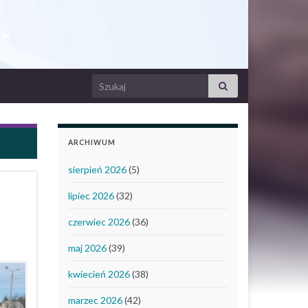
ie
Search for:
ARCHIWUM
sierpień 2026
(5)
lipiec 2026
(32)
czerwiec 2026
(36)
maj 2026
(39)
kwiecień 2026
(38)
marzec 2026
(42)