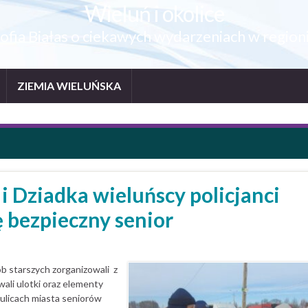
Wieluń i okolice
ofia Białas o ciekawych wydarzeniach w region
ZIEMIA WIELUŃSKA
 i Dziadka wieluńscy policjanci
ę bezpieczny senior
b starszych zorganizowali z
wali ulotki oraz elementy
 ulicach miasta seniorów