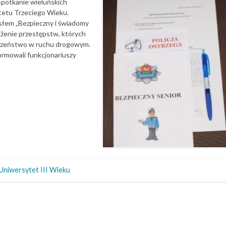
spotkanie wieluńskich
etu Trzeciego Wieku.
słem „Bezpieczny i świadomy
żenie przestępstw, których
ieczeństwo w ruchu drogowym.
formowali funkcjonariuszy
Uniwersytet III Wieku