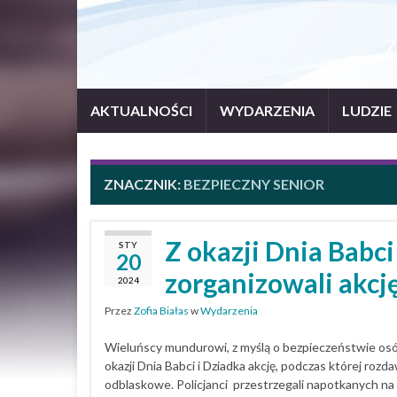
Z
AKTUALNOŚCI
WYDARZENIA
LUDZIE
ZNACZNIK:
BEZPIECZNY SENIOR
Z okazji Dnia Babci
STY
20
zorganizowali akcj
2024
Przez
Zofia Białas
w
Wydarzenia
Wieluńscy mundurowi, z myślą o bezpieczeństwie osó
okazji Dnia Babci i Dziadka akcję, podczas której rozda
odblaskowe. Policjanci przestrzegali napotkanych na