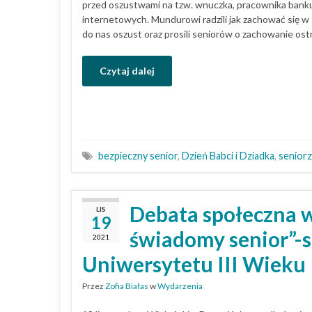
przed oszustwami na tzw. wnuczka, pracownika bank
internetowych. Mundurowi radzili jak zachować się w 
do nas oszust oraz prosili seniorów o zachowanie ost
Czytaj dalej
bezpieczny senior
,
Dzień Babci i Dziadka
,
senior
Debata społeczna 
LIS
19
świadomy senior”-s
2021
Uniwersytetu III Wieku
Przez
Zofia Białas
w
Wydarzenia