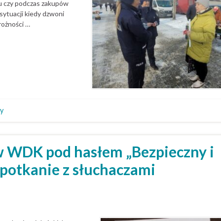
u czy podczas zakupów
sytuacji kiedy dzwoni
rożności …
zy
w WDK pod hasłem „Bezpieczny i
potkanie z słuchaczami