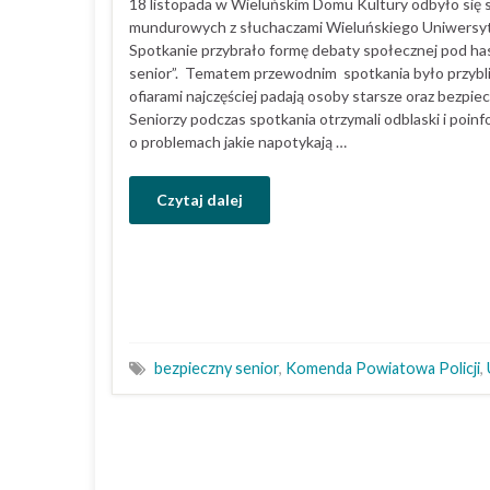
18 listopada w Wieluńskim Domu Kultury odbyło się 
mundurowych z słuchaczami Wieluńskiego Uniwersyt
Spotkanie przybrało formę debaty społecznej pod ha
senior”. Tematem przewodnim spotkania było przybli
ofiarami najczęściej padają osoby starsze oraz bezp
Seniorzy podczas spotkania otrzymali odblaski i poin
o problemach jakie napotykają …
Czytaj dalej
bezpieczny senior
,
Komenda Powiatowa Policji
,