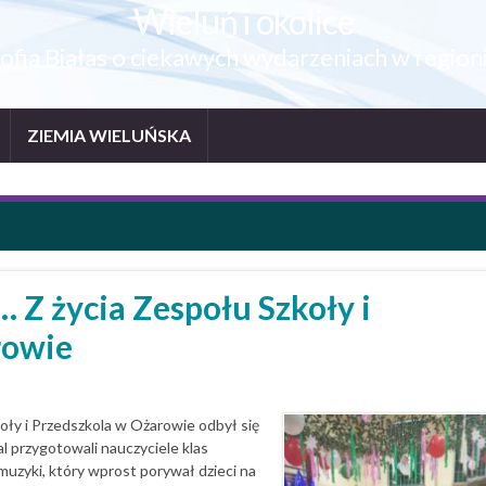
Wieluń i okolice
ofia Białas o ciekawych wydarzeniach w region
ZIEMIA WIELUŃSKA
”… Z życia Zespołu Szkoły i
rowie
oły i Przedszkola w Ożarowie odbył się
al przygotowali nauczyciele klas
uzyki, który wprost porywał dzieci na