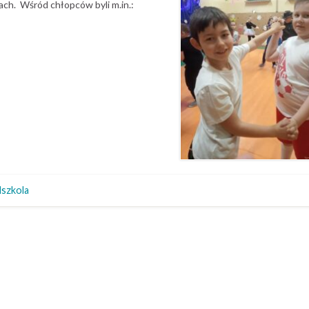
jach. Wśród chłopców byli m.in.:
dszkola