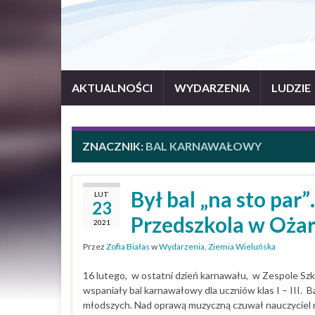
Z
AKTUALNOŚCI
WYDARZENIA
LUDZIE
ZNACZNIK:
BAL KARNAWAŁOWY
Był bal „na sto par
LUT
23
Przedszkola w Oża
2021
Przez
Zofia Białas
w
Wydarzenia
,
Ziemia Wieluńska
16 lutego, w ostatni dzień karnawału, w Zespole Szk
wspaniały bal karnawałowy dla uczniów klas I – III. B
młodszych. Nad oprawą muzyczną czuwał nauczyciel m