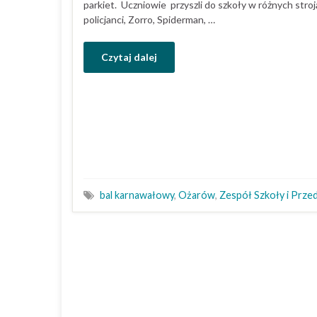
parkiet. Uczniowie przyszli do szkoły w różnych stro
policjanci, Zorro, Spiderman, …
Czytaj dalej
bal karnawałowy
,
Ożarów
,
Zespół Szkoły i Prze