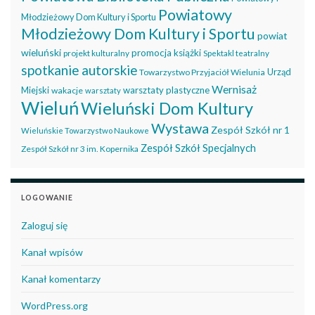
Powiatowy
Młodzieżowy Dom Kultury i Sportu
Młodzieżowy Dom Kultury i Sportu
powiat
wieluński
promocja książki
projekt kulturalny
Spektakl teatralny
spotkanie autorskie
Urząd
Towarzystwo Przyjaciół Wielunia
Wernisaż
Miejski
warsztaty plastyczne
wakacje
warsztaty
Wieluń
Wieluński Dom Kultury
Wystawa
Zespół Szkół nr 1
Wieluńskie Towarzystwo Naukowe
Zespół Szkół Specjalnych
Zespół Szkół nr 3 im. Kopernika
LOGOWANIE
Zaloguj się
Kanał wpisów
Kanał komentarzy
WordPress.org