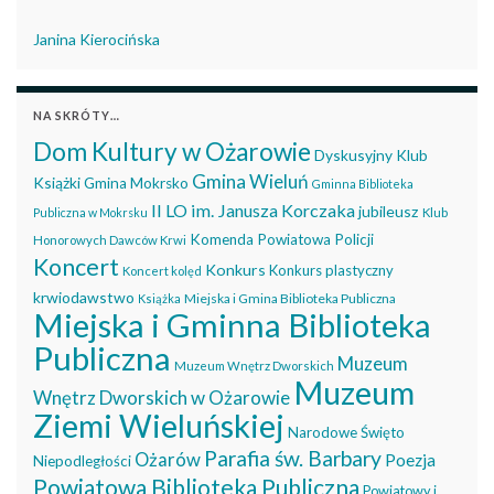
Janina Kierocińska
NA SKRÓTY…
Dom Kultury w Ożarowie
Dyskusyjny Klub
Gmina Wieluń
Książki
Gmina Mokrsko
Gminna Biblioteka
II LO im. Janusza Korczaka
jubileusz
Publiczna w Mokrsku
Klub
Komenda Powiatowa Policji
Honorowych Dawców Krwi
Koncert
Konkurs
Konkurs plastyczny
Koncert kolęd
krwiodawstwo
Miejska i Gmina Biblioteka Publiczna
Książka
Miejska i Gminna Biblioteka
Publiczna
Muzeum
Muzeum Wnętrz Dworskich
Muzeum
Wnętrz Dworskich w Ożarowie
Ziemi Wieluńskiej
Narodowe Święto
Parafia św. Barbary
Ożarów
Poezja
Niepodległości
Powiatowa Biblioteka Publiczna
Powiatowy i