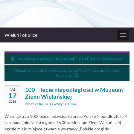
Wieluń i okolice
Prze
nawi
Nauczyciele emeryci świętowali Dzień Edukacji Narodowej
Prezentacja haftu wg obrazu Jana Matejki „Zamoyski pod
Byczyną”
100 – lecie niepodległości w Muzeum
PAŹ
17
Ziemi Wieluńskiej
2018
Przez
Zofia Białas
w
Wydarzenia
W związku ze 100-leciem odzyskania przez Polskę Niepodległości 4
listopada (niedziela) o godz. 16.00 w Muzeum Ziemi Wieluńskiej
będzie miało miejsce otwarcie wystawy „Polskie drogi do