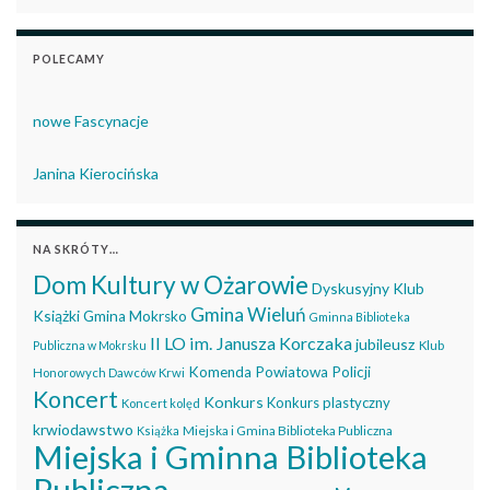
POLECAMY
nowe Fascynacje
Janina Kierocińska
NA SKRÓTY…
Dom Kultury w Ożarowie
Dyskusyjny Klub
Gmina Wieluń
Książki
Gmina Mokrsko
Gminna Biblioteka
II LO im. Janusza Korczaka
jubileusz
Publiczna w Mokrsku
Klub
Komenda Powiatowa Policji
Honorowych Dawców Krwi
Koncert
Konkurs
Konkurs plastyczny
Koncert kolęd
krwiodawstwo
Miejska i Gmina Biblioteka Publiczna
Książka
Miejska i Gminna Biblioteka
Publiczna