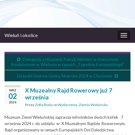
Wieluń i okolice
Prze
nawi
Delegacje z Hiszpanii, Francji, Niemiec w Starostwie
Powiatowym w Wieluniu w ramach „Tygodnia Europejskiego”
Dożynki Gminne Gminy Mokrsko 2024 w Chotowie
X Muzealny Rajd Rowerowy już 7
WRZ
02
września
2024
Przez
Zofia Białas
w
Wydarzenia
,
Ziemia Wieluńska
Muzeum Ziemi Wieluńskiej zaprasza miłośników dwóch kółek 7
września 2024 r. do udziału w X Muzealnym Rajdzie Rowerowym.
Rajd organizowany w ramach Europejskich Dni Dziedzictwa