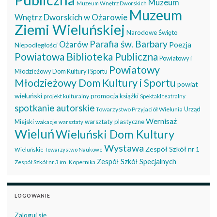
Muzeum
Muzeum Wnętrz Dworskich
Muzeum
Wnętrz Dworskich w Ożarowie
Ziemi Wieluńskiej
Narodowe Święto
Parafia św. Barbary
Ożarów
Poezja
Niepodległości
Powiatowa Biblioteka Publiczna
Powiatowy i
Powiatowy
Młodzieżowy Dom Kultury i Sportu
Młodzieżowy Dom Kultury i Sportu
powiat
wieluński
promocja książki
projekt kulturalny
Spektakl teatralny
spotkanie autorskie
Urząd
Towarzystwo Przyjaciół Wielunia
Wernisaż
Miejski
warsztaty plastyczne
wakacje
warsztaty
Wieluń
Wieluński Dom Kultury
Wystawa
Zespół Szkół nr 1
Wieluńskie Towarzystwo Naukowe
Zespół Szkół Specjalnych
Zespół Szkół nr 3 im. Kopernika
LOGOWANIE
Zaloguj się