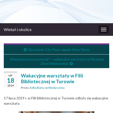
Wieluń i okolice
Prze
nawi
Na scenie City Plaży zagrał After Work
„Wyprawa przez pustynię” – wakacyjne warsztaty w Muzeum
Ziemi Wieluńskiej
Wakacyjne warsztaty w Filii
LIP
18
Bibliotecznej w Turowie
2019
Przez
Zofia Białas
w
Wydarzenia
17 lipca 2019 r. w Filii Bibliotecznej w Turowie odbyły się wakacyjne
warsztaty.