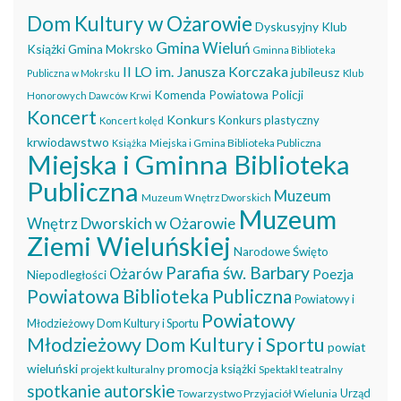
Dom Kultury w Ożarowie
Dyskusyjny Klub
Gmina Wieluń
Książki
Gmina Mokrsko
Gminna Biblioteka
II LO im. Janusza Korczaka
jubileusz
Publiczna w Mokrsku
Klub
Komenda Powiatowa Policji
Honorowych Dawców Krwi
Koncert
Konkurs
Konkurs plastyczny
Koncert kolęd
krwiodawstwo
Miejska i Gmina Biblioteka Publiczna
Książka
Miejska i Gminna Biblioteka
Publiczna
Muzeum
Muzeum Wnętrz Dworskich
Muzeum
Wnętrz Dworskich w Ożarowie
Ziemi Wieluńskiej
Narodowe Święto
Parafia św. Barbary
Ożarów
Poezja
Niepodległości
Powiatowa Biblioteka Publiczna
Powiatowy i
Powiatowy
Młodzieżowy Dom Kultury i Sportu
Młodzieżowy Dom Kultury i Sportu
powiat
wieluński
promocja książki
projekt kulturalny
Spektakl teatralny
spotkanie autorskie
Urząd
Towarzystwo Przyjaciół Wielunia