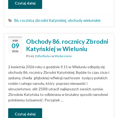
Czytaj dalej
86. rocznica zbrodni Katyńskiej
,
obchody wieluńskie
Obchody 86. rocznicy Zbrodni
KWI
09
Katyńskiej w Wieluniu
2026
Przez
Zofia Białas
w
Wydarzenia
2 kwietnia 2026 roku o godzinie 9.15 w Wieluniu odbędą się
obchody 86. rocznicy Zbrodni Katyńskiej. Będzie to czas ciszy i
zadumy, chwila głębokiej refleksji nad losem tysięcy polskich
rodzin i całego narodu, który poprzez nienawiść i
okrucieństwo elit ZSRR utracił najlepszych swoich synów.
Zbrodnia Katyńska to odbierana w brutalny sposób narodowi
polskiemu tożsamość. Początek …
Czytaj dalej