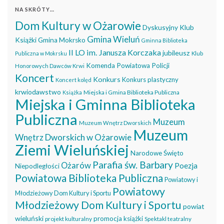
NA SKRÓTY…
Dom Kultury w Ożarowie
Dyskusyjny Klub
Gmina Wieluń
Książki
Gmina Mokrsko
Gminna Biblioteka
II LO im. Janusza Korczaka
jubileusz
Publiczna w Mokrsku
Klub
Komenda Powiatowa Policji
Honorowych Dawców Krwi
Koncert
Konkurs
Konkurs plastyczny
Koncert kolęd
krwiodawstwo
Miejska i Gmina Biblioteka Publiczna
Książka
Miejska i Gminna Biblioteka
Publiczna
Muzeum
Muzeum Wnętrz Dworskich
Muzeum
Wnętrz Dworskich w Ożarowie
Ziemi Wieluńskiej
Narodowe Święto
Parafia św. Barbary
Ożarów
Poezja
Niepodległości
Powiatowa Biblioteka Publiczna
Powiatowy i
Powiatowy
Młodzieżowy Dom Kultury i Sportu
Młodzieżowy Dom Kultury i Sportu
powiat
wieluński
promocja książki
projekt kulturalny
Spektakl teatralny