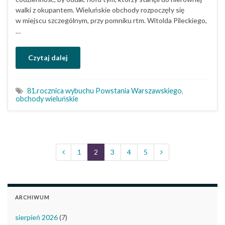
walki z okupantem. Wieluńskie obchody rozpoczęły się
w miejscu szczególnym, przy pomniku rtm. Witolda Pileckiego,
…
Czytaj dalej
81.rocznica wybuchu Powstania Warszawskiego
,
obchody wieluńskie
1
2
3
4
5
ARCHIWUM
sierpień 2026
(7)