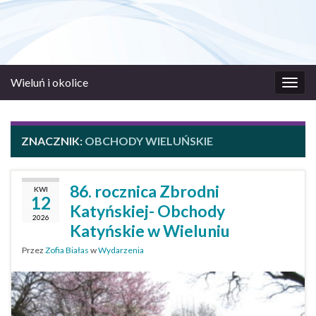
Wieluń i okolice
Prze
nawi
ZNACZNIK:
OBCHODY WIELUŃSKIE
86. rocznica Zbrodni
KWI
12
Katyńskiej- Obchody
2026
Katyńskie w Wieluniu
Przez
Zofia Białas
w
Wydarzenia