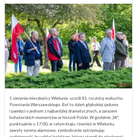
1 sierpnia mieszkańcy Wielunia uczcili 81. rocznicę wybuchu
Powstania Warszawskiego. Był to dzień głębokiej zadumy
i pamięci o jednym z najbardziej dramatycznych, a zarazem
bohaterskich momentów w historii Polski. W godzinie „W”,
punktualnie o 17:00, w całym kraju, również w Wieluniu,
zawyły syreny alarmowe, symbolicznie zatrzymując
codzienność, by oddać hołd tym, którzy stanęli do nierównej