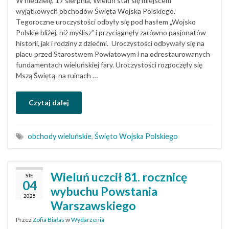
W niedzielę, 17 sierpnia, Wieluń stał się miejscem
wyjątkowych obchodów Święta Wojska Polskiego.
Tegoroczne uroczystości odbyły się pod hasłem „Wojsko
Polskie bliżej, niż myślisz” i przyciągnęły zarówno pasjonatów
historii, jak i rodziny z dziećmi. Uroczystości odbywały się na
placu przed Starostwem Powiatowym i na odrestaurowanych
fundamentach wieluńskiej fary. Uroczystości rozpoczęły się
Mszą Świętą na ruinach …
Czytaj dalej
obchody wieluńskie
,
Święto Wojska Polskiego
Wieluń uczcił 81. rocznicę
SIE
04
wybuchu Powstania
2025
Warszawskiego
Przez
Zofia Białas
w
Wydarzenia