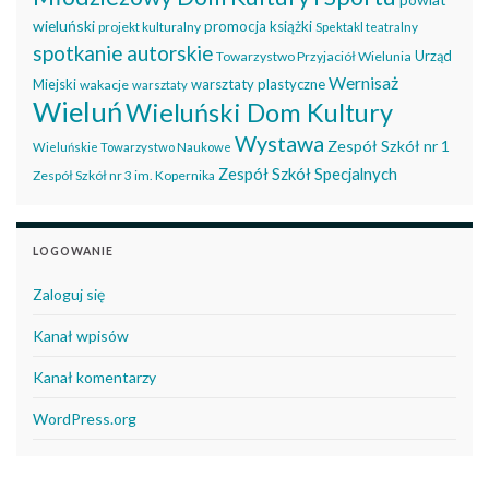
wieluński
promocja książki
projekt kulturalny
Spektakl teatralny
spotkanie autorskie
Urząd
Towarzystwo Przyjaciół Wielunia
Wernisaż
Miejski
warsztaty plastyczne
wakacje
warsztaty
Wieluń
Wieluński Dom Kultury
Wystawa
Zespół Szkół nr 1
Wieluńskie Towarzystwo Naukowe
Zespół Szkół Specjalnych
Zespół Szkół nr 3 im. Kopernika
LOGOWANIE
Zaloguj się
Kanał wpisów
Kanał komentarzy
WordPress.org