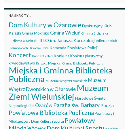
NA SKRÓTY…
Dom Kultury w Ożarowie
Dyskusyjny Klub
Gmina Wieluń
Książki
Gmina Mokrsko
Gminna Biblioteka
II LO im. Janusza Korczaka
jubileusz
Publiczna w Mokrsku
Klub
Komenda Powiatowa Policji
Honorowych Dawców Krwi
Koncert
Konkurs
Konkurs plastyczny
Koncert kolęd
krwiodawstwo
Miejska i Gmina Biblioteka Publiczna
Książka
Miejska i Gminna Biblioteka
Publiczna
Muzeum
Muzeum Wnętrz Dworskich
Muzeum
Wnętrz Dworskich w Ożarowie
Ziemi Wieluńskiej
Narodowe Święto
Parafia św. Barbary
Ożarów
Poezja
Niepodległości
Powiatowa Biblioteka Publiczna
Powiatowy i
Powiatowy
Młodzieżowy Dom Kultury i Sportu
Młodzieżowy Dom Kultury i Sportu
powiat